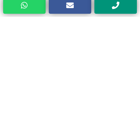
Categorias
Todos
Compresores
Secadores
Hidrolavadoras
Lubricación
Limpieza
Lavado
Aspiracion