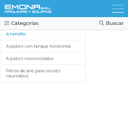
Categorias
Compresores
Todos
Ver todos
Categorías
Buscar
Compresores
A tornillo
Secadores
A pistón con tanque horizontal
Hidrolavadoras
A pistón insonorizados
Lubricación
Filtros de aire para circuito
neumático
Limpieza
Lavado
Aspiracion
Productos Químicos