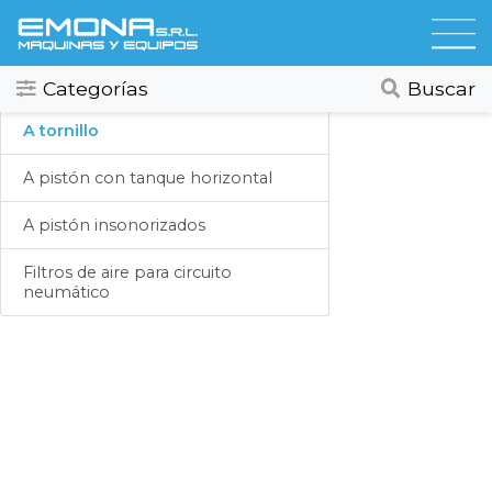
Categorias
Compresores
Todos
Ver todos
Categorías
Buscar
Compresores
A tornillo
Secadores
A pistón con tanque horizontal
Hidrolavadoras
A pistón insonorizados
Lubricación
Filtros de aire para circuito
neumático
Limpieza
Lavado
Aspiracion
Productos Químicos