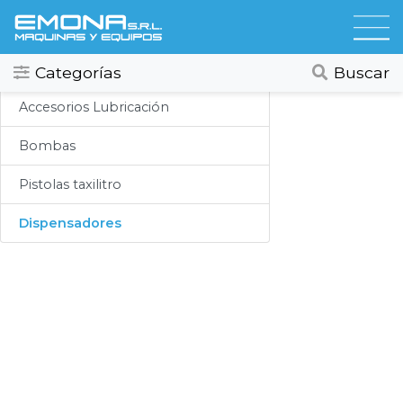
Categorias
Lubricación
Todos
Ver todos
Categorías
Buscar
Compresores
Accesorios Lubricación
Secadores
Bombas
Hidrolavadoras
Pistolas taxilitro
Lubricación
Dispensadores
Limpieza
Lavado
Aspiracion
Productos Químicos