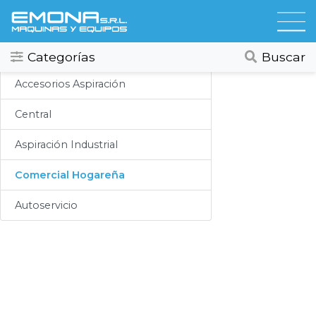
Categorias
Aspiracion
Todos
Ver todos
Categorías
Buscar
Compresores
Accesorios Aspiración
Secadores
Central
Hidrolavadoras
Aspiración Industrial
Lubricación
Comercial Hogareña
Limpieza
Autoservicio
Lavado
Aspiracion
Productos Químicos