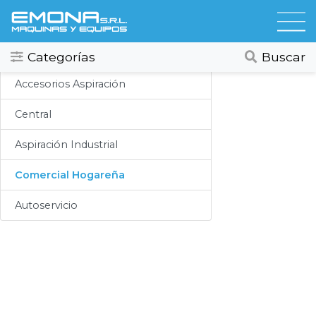
Categorias
Aspiracion
Todos
Ver todos
Categorías
Buscar
Compresores
Accesorios Aspiración
Secadores
Central
Hidrolavadoras
Aspiración Industrial
Lubricación
Comercial Hogareña
Limpieza
Autoservicio
Lavado
Aspiracion
Productos Químicos