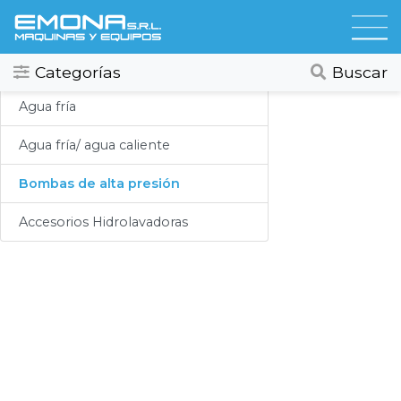
Categorias
Hidrolavadoras
Todos
Ver todos
Categorías
Buscar
Compresores
Agua fría
Secadores
Agua fría/ agua caliente
Hidrolavadoras
Bombas de alta presión
Lubricación
Accesorios Hidrolavadoras
Limpieza
Lavado
Aspiracion
Productos Químicos