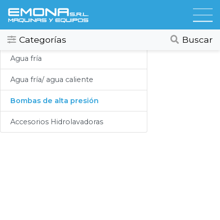
Categorias
Hidrolavadoras
Todos
Ver todos
Categorías
Buscar
Compresores
Agua fría
Secadores
Agua fría/ agua caliente
Hidrolavadoras
Bombas de alta presión
Lubricación
Accesorios Hidrolavadoras
Limpieza
Lavado
Aspiracion
Productos Químicos