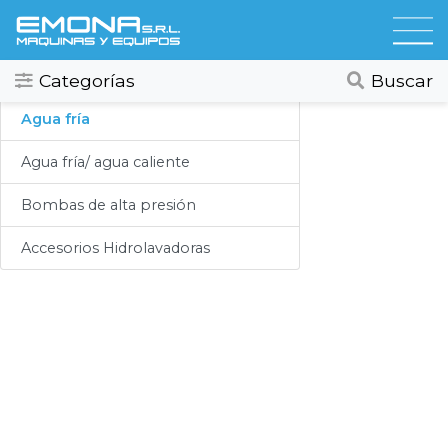
Categorias
Hidrolavadoras
Todos
Ver todos
Categorías
Buscar
Compresores
Agua fría
Secadores
Agua fría/ agua caliente
Hidrolavadoras
Bombas de alta presión
Lubricación
Accesorios Hidrolavadoras
Limpieza
Lavado
Aspiracion
Productos Químicos