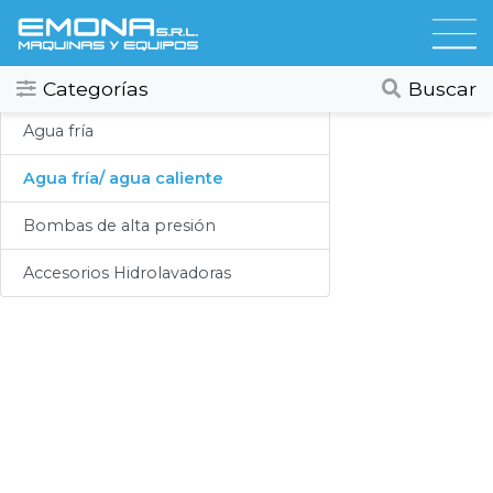
Categorias
Hidrolavadoras
Todos
Ver todos
Categorías
Buscar
Compresores
Agua fría
Secadores
Agua fría/ agua caliente
Hidrolavadoras
Bombas de alta presión
Lubricación
Accesorios Hidrolavadoras
Limpieza
Lavado
Aspiracion
Productos Químicos