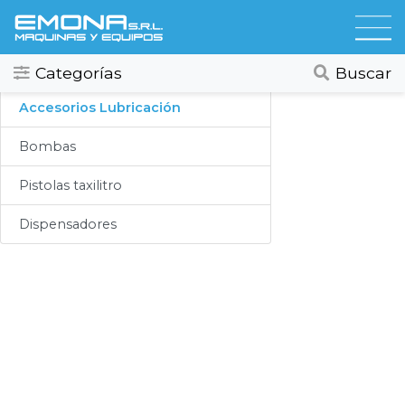
Categorias
Lubricación
Todos
Ver todos
Categorías
Buscar
Compresores
Accesorios Lubricación
Secadores
Bombas
Hidrolavadoras
Pistolas taxilitro
Lubricación
Dispensadores
Limpieza
Lavado
Aspiracion
Productos Químicos