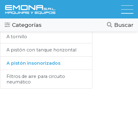
Categorias
Compresores
Todos
Ver todos
Categorías
Buscar
Compresores
A tornillo
Secadores
A pistón con tanque horizontal
Hidrolavadoras
A pistón insonorizados
Lubricación
Filtros de aire para circuito
neumático
Limpieza
Lavado
Aspiracion
Productos Químicos