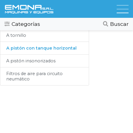
Categorias
Compresores
Todos
Ver todos
Categorías
Buscar
Compresores
A tornillo
Secadores
A pistón con tanque horizontal
Hidrolavadoras
A pistón insonorizados
Lubricación
Filtros de aire para circuito
neumático
Limpieza
Lavado
Aspiracion
Productos Químicos