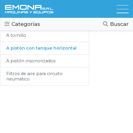
Categorias
Compresores
Todos
Ver todos
Categorías
Buscar
Compresores
A tornillo
Secadores
A pistón con tanque horizontal
Hidrolavadoras
A pistón insonorizados
Lubricación
Filtros de aire para circuito
neumático
Limpieza
Lavado
Aspiracion
Productos Químicos