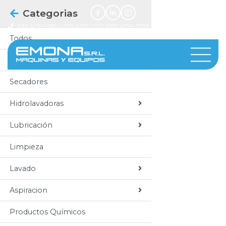
Categorias
(011) 4293-6565 | (011) 4293-2252
|(011) 4294-5759
José Melián 2322, Parque Industrial de Burzaco
Todos
Compresores
Secadores
Hidrolavadoras
Lubricación
Limpieza
Lavado
Aspiracion
Productos Químicos